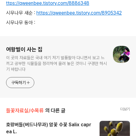
ttps://qweenbee.tistory.com/8886348
시무나무 새순 :
https://qweenbee.tistory.com/8905342
시무나무 동아 :
로그 정보
여왕벌이 사는 집
이 곳의 자료들은 국내 여기 저기 발품팔아 다니면서 보고 느
끼고 공부한 식물들을 정리하여 올려 놓은 것이니 구경만 하시
기 바랍니다
구독하기
더보기
들꽃자료실/수목류
의 다른 글
호랑버들(버드나무과) 암꽃 수꽃 Salix capr
ea L.
글 내용