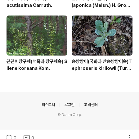
acutissima Carruth.
japonica (Meisn.) H. Gross
ex Nakai
끈끈이장구채(석죽과 장구채속) S
솜방망이(국화과 산솜방망이속)T
ilene koreana Kom.
ephroseris kirilowii (Turc
z. ex DC.) Holub
의안내
티스토리
로그인
고객센터
© Daum Corp.
0
0