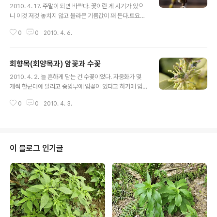
2010. 4. 17. 주말이 되면 바쁘다. 꽃이란 게 시기가 있으
니 이것 저것 놓치지 않고 볼라믄 기름값이 꽤 든다.토요일
오후 서쪽 이웃 동네 골짝을 살펴보고 남쪽 동네로 부리나
0
0
2010. 4. 6.
케 향하는데 산수유 나무 처럼 노랗게 꽃이 핀 녀석이 눈에
들어 온다. 오잉? 호랑이다!근디 이 녀석 호랑이 맞겄제? 암
꽃이다. 암술머리가 두 갈래로 갈라져서 다시 두 갈래로 갈
회향목(회양목과) 암꽃과 수꽃
라졌다 수꽃이다. (2010. 4. 3.) 내 애마 궁뎅이도 보인다.
글 내용
ㅎ 4. 29. 호랑버들 잎이다. 버드나무 꽃 : https://qween
2010. 4. 2. 늘 흔하게 담는 건 수꽃이었다. 자웅화가 몇
bee.tistory.com/8887696 https://qweenbee.tist
개씩 한군데에 달리고 중앙부에 암꽃이 있다고 하기에 암
ory.com/8891512https://qweenbee.tistory.co
꽃을 찾아 살펴보니 3갈래로 갈라진 암술과 삼각형 모양의
m/8893331 ..
0
0
2010. 4. 3.
자방이 있다. 열매가 다 익으면 선을 따라 3갈래로 갈라진
다. 가지 위쪽에 3~4송이 암꽃이 보인다. 수꽃과 함께 모
여 ..
이 블로그 인기글