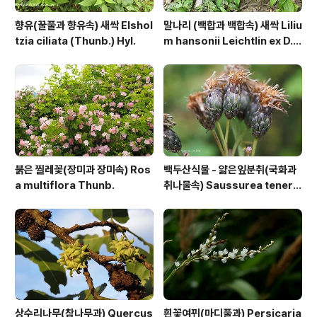
향유(꿀풀과 향유속) 새싹 Elshol
말나리 (백합과 백합속) 새싹 Liliu
tzia ciliata (Thunb.) Hyl.
m hansonii Leichtlin ex D.
D.T.Moore
붉은 찔레꽃(장미과 장미속) Ros
백두산식물 - 얇은잎분취(국화과
a multiflora Thunb.
취나물속) Saussurea tenerif
olia Kitag.
상수리나무(참나무과) Quercus
흰꽃여뀌(마디풀과) Persicaria