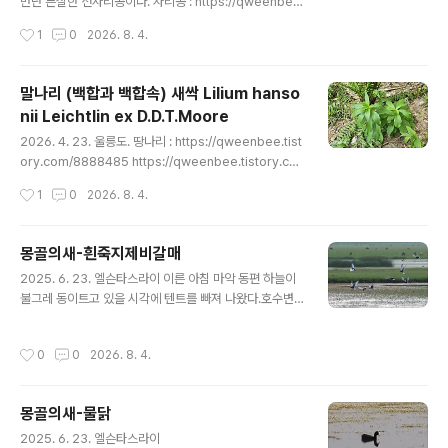
https://qweenbee.tistory.com/8886578https://
만난 튼실한 선자리공이다. 자리공 : https://qweenbee.
qweenbee.tistory.com/8888680 https://qween
tistory.com/8890417 https://qweenbee.tistory.
작성시간
1
0
2026. 8. 4.
bee.tist..
com/8891996https://qweenbee.tistory.com/88
93805 https://qweenbee.tistory.com/8897798
https://qweenbee.tistory.com/8902725자리공 열
말나리 (백합과 백합속) 새싹 Lilium hanso
매 : https://qweenbee.tistory.com/8901990 섬자
nii Leichtlin ex D.D.T.Moore
리공 : https://qweenbee.tistory.com/8890140 htt
글 내용
ps://qweenbee.tistory.com/8892501https://qw
2026. 4. 23. 울릉도. 땅나리 : https://qweenbee.tist
eenbee.tistor..
ory.com/8888485 https://qweenbee.tistory.co
m/8888486https://qweenbee.tistory.com/8896
작성시간
1
0
2026. 8. 4.
122 https://qweenbee.tistory.com/8896122http
s://qweenbee.tistory.com/8896123 https://qwe
enbee.tistory.com/8896129https://qweenbee.ti
몽골의새-흰죽지제비갈매
story.com/8897863 https://qweenbee.tistory.c
글 내용
2025. 6. 23. 엘슨타스라이 이른 아침 마악 동편 하늘이
om/8897897https://qweenbee.tistory.com/889
불그레 동이트고 있을 시각에 텐트를 빠져 나왔다.호수변
7948 https://qweenbee.tistory.com/..
을 돌고 있는데 호수면 위에 흰죽지제비갈매기의 아침 사
냥이 시작되고 있다.
작성시간
0
0
2026. 8. 4.
몽골의새-물닭
글 내용
2025. 6. 23. 엘슨타스라이