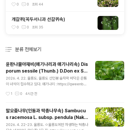
ra Thunb.
0
0
조회
44
개갈퀴(꼭두서니과 선갈퀴속)
0
0
조회
35
분류 전체보기
주요 글 목록
윤판나물아재비(애기나리과 애기나리속) Dis
porum sessile (Thunb.) D.Don ex Sc
글 내용
hult. & Schult.f.
2026. 4. 22. 울릉도. 울릉도 선인봉 숲자락 바닥은 온통
이 녀석이 접수하고 있다. 애기나리 : https://qweenbe
e.tistory.com/8891709 https://qweenbee.tistor
작성시간
1
0
4시간 전
y.com/8887844https://qweenbee.tistory.com/8
890227 https://qweenbee.tistory.com/889735
3https://qweenbee.tistory.com/8900687 http
말오줌나무(인동과 딱총나무속) Sambucu
s://qweenbee.tistory.com/8902678 https://qwe
s racemosa L. subsp. pendula (Naka
enbee.tistory.com/8904053 https://qweenbee.
글 내용
i) H.I.Lim & Chin S.Chang
tistory.com/8908882애기나리 열매 : https://qwee
2026. 4. 22-23. 울릉도. ㅇ울릉도에만 자생하는 딱총나