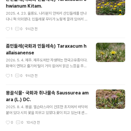
om/8891435 https://qweenbee.tistory.com/889
hwianum Kitam.
1434https://qweenbee.tistory.com/8887564 htt
글 내용
ps://qweenbee.tistory.com/8893206 https://qw
2025. 4. 23. 울릉도. 나리분지 안에서 산민들레를 만나
eenbee.tistory.com/8895363 ..
다니 퍽 의외었다. 민들레꽃 무리가 노랗게 깔려 있어서 서
양님들레려니 하고 다다갔는데총포를 확인하면서 산민들
작성시간
1
0
9시간 전
레라는 걸 알고 오잉? 하고 놀랐다. 울릉도에서 민들레를
눈여겨 보지 않아서인지 모르지만 서양민들레는 흔하게 보
였기도 했고,산민들레는 내륙에서는 거의 강변이나 계곡부
좀민들레(국화과 민들레속) Taraxacum h
수변 바위 지대에서 만났던 터라나리 분지라는 환경에서
allaisanense
자라고 있다는 것고 뜻밖이었던 것이다. 아무튼 울릉도에
글 내용
서도 산민들레의 분포를 확인한 것에 의미가 있었다. 민들
2026. 5. 4. 제주. 제주도에만 자생하는 한국고유종이다.
레속 재검토 : https://qweenbee.tistory.com/8902
화색이 연하고 줄기에 털이 거의 없어서 맑은 느낌을 주는
202 털민들레=>민들레 : https://qweenbee.tistory.c
데총포 통부가 좁고 포편이 젖혀지지 않고 내포편이 외포
작성시간
1
0
9시간 전
om/8902174 https://..
편의 1/2이하이고 포편 모두 직립하고 끝이 가늘어지며 뿔
같은 부속체가 없다 민들레 Taraxacum platycarpum
-일본고유종 털민들레 Taraxacum mongolicum =>20
몽골식물- 국화과 취나물속 Saussurea am
24. 1. 국명이 로 수정 고시 흰털민들레 Taraxacum plat
ara (L.) DC.
ypecidum 흰민들레 Taraxacum coreanum좀민들레
글 내용
Taraxacum hallaisanense -한국특산종산민들레 Tar
2025. 8. 4. 몽골. 엘슨타스라이 건조한 초지에서 바닥에
axacum ohwianum흰노랑민들레 Taraxacum corea
붙어 있다 시피 꽃을 피우고 있었다.꽃이 피고 있는데 관모
num var. flavescens Kitam=>흰민들레의 이명으로 처
털이 하얗게 드러나 있는 점이 특이한 녀석이다. 그림 맞추
작성시간
0
0
10시간 전
리서양민..
기로 도감에서 근접한 학명 Saussurea pseudoalpina
을 찾긴 했는데 아무래도 미심쩍다. 찾았다!!구글 이미지 검