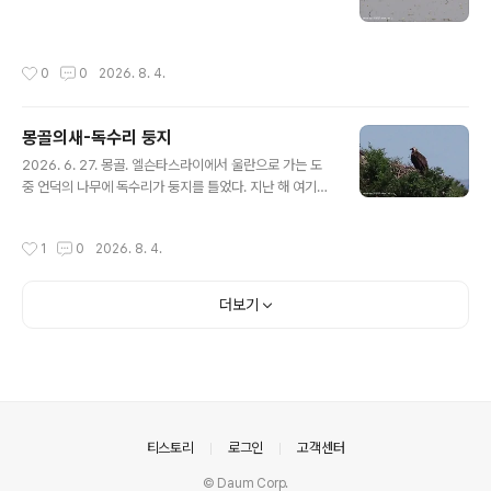
작성시간
0
0
2026. 8. 4.
몽골의새-독수리 둥지
글 내용
2026. 6. 27. 몽골. 엘슨타스라이에서 울란으로 가는 도
중 언덕의 나무에 독수리가 둥지를 틀었다. 지난 해 여기서
조금 떨어진 곳에서 독수리 둥지를 본 적 있는데어미독수
리가 그 곳의 둥지를 버리고 새로 만든 것 같다고 한다.보통
작성시간
1
0
2026. 8. 4.
맹금류들은 한번 지은 둥지를 매년 이용한다는데 새를 찾
는 사람의 접근이 무척 거슬렸던 모양이다. 새끼는 이미 다
커서 둥지에서 어미를 기다리고 있는 모습을 멀리서 담았
더보기
다. 지난 해의 독수리 둥지. 멀리 낮은 산 바위에 앉아 둥지
를 지켜보고 경계하고 있는 어미 독수리 독수리: https://q
weenbee.tistory.com/8913311 https://qweenbe
e.tistory.com/8913321 https://qweenbee.tistor..
의안내
티스토리
로그인
고객센터
© Daum Corp.