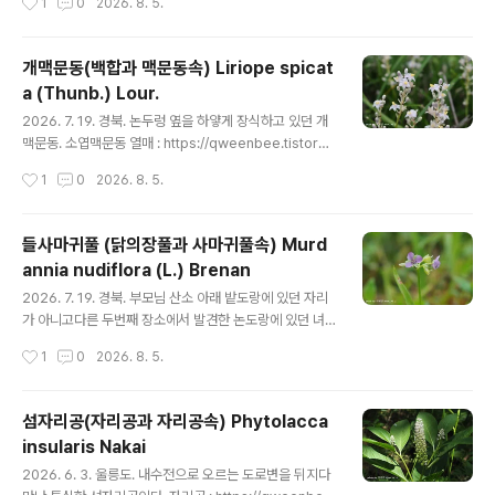
1
0
2026. 8. 5.
ory.com/8913342
개맥문동(백합과 맥문동속) Liriope spicat
a (Thunb.) Lour.
글 내용
2026. 7. 19. 경북. 논두렁 옆을 하얗게 장식하고 있던 개
맥문동. 소엽맥문동 열매 : https://qweenbee.tistory.
com/8891143 https://qweenbee.tistory.com/88
작성시간
1
0
2026. 8. 5.
91363https://qweenbee.tistory.com/8889353 h
ttps://qweenbee.tistory.com/8894903https://q
weenbee.tistory.com/8898669 https://qweenb
들사마귀풀 (닭의장풀과 사마귀풀속) Murd
ee.tistory.com/8902005https://qweenbee.tisto
annia nudiflora (L.) Brenan
ry.com/8909836 https://qweenbee.tistory.com/
글 내용
8910674 https://qweenbee.tistory.com/891176
2026. 7. 19. 경북. 부모님 산소 아래 밭도랑에 있던 자리
2소..
가 아니고다른 두번째 장소에서 발견한 논도랑에 있던 녀
석이다.다른 풀들과 함께 어울려 있어서 전초를 잡기가 쉽
작성시간
1
0
2026. 8. 5.
지 않다. 국립수목원에서 제주도에 있던 우영사마귀풀과
같은 녀석으로 처음 논문 발표를 했다가몇 개월 뒤에 다시
다른 두종이라 수정 논문을 발표했던 녀석이다. 안동의 들
섬자리공(자리공과 자리공속) Phytolacca
사마귀풀 정보는 내가 주었지만 논문에는 내 이름이 빠져
insularis Nakai
있고제주도 제공자 이름만 공저자로 이름이 들어 있다. 닭
글 내용
의장풀 : https://qweenbee.tistory.com/8892586
2026. 6. 3. 울릉도. 내수전으로 오르는 도로변을 뒤지다