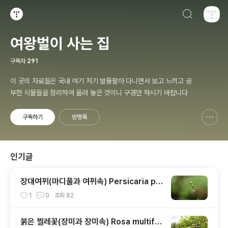
검색하기
티스토리
여왕벌이 사는 집
구독자
291
이 곳의 자료들은 국내 여기 저기 발품팔아 다니면서 보고 느끼고 공
부한 식물들을 정리하여 올려 놓은 것이니 구경만 하시기 바랍니다
구독하기
방명록
신고하기 레이어
열기
인기글
장대여뀌(마디풀과 여뀌속) Persicaria po
sumbu (Buch.-Ham. ex D.Don) H.Gro
1
0
조회
82
ss
붉은 찔레꽃(장미과 장미속) Rosa multiflo