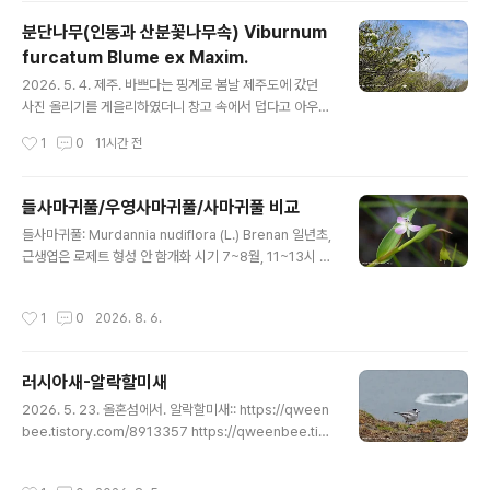
색에서 결국 Saussurea amara로 확인하였다.몽골식물
분단나무(인동과 산분꽃나무속) Viburnum
도감에도 실려 있었는데 전초가 큰 모습이라서 매칭을 시
furcatum Blume ex Maxim.
키기 어려웠던 것이다. S. amara는 식물 높이 변화가 매우
글 내용
큰 취나물속으로, 일부는 최대 70cm까지 자란다. 내가 본
2026. 5. 4. 제주. 바쁘다는 핑계로 봄날 제주도에 갔던
곳의 환경은 모래가 많은 건조한 초원을 지나다가 만났는
사진 올리기를 게을리하였더니 창고 속에서 덥다고 아우성
데 환경 때문인지 아니면 가축들의 입질 때문인지 키가 10
이다.폭염을 기회로 방콕하면서 다시 들여다 본다. 백당나
작성시간
1
0
11시간 전
cm 도 안 되는 상태에서 꽃을 피우고 있었다. 중국..
무와 비슷한 꽃차례를 가지고 있는 이 녀석은 제주도와 울
릉도에서 만난 적이 있다.내륙에서는 자병산에도 자생하는
것으로 기록하고 있다. 중앙의 자잘한 꽃이 양성화로 결실
들사마귀풀/우영사마귀풀/사마귀풀 비교
이 되고 바깥의 큰 꽃은 무성화 헛꽃으로 퇴회한 암술과 수
글 내용
들사마귀풀: Murdannia nudiflora (L.) Brenan 일년초,
술이 있다.잎이 광난형, 원형으로 엽저가 심장형이며 어린
근생엽은 로제트 형성 안 함개화 시기 7~8월, 11~13시 사
잎에 쭈글쭈글 주름이 깊다.
이 개화우영사마귀풀; Murdannia loriformis (Hassk.)
R.S.Rao & Kammathy 다년초, 근생엽은 로제트 형성 들
작성시간
1
0
2026. 8. 6.
사마귀풀 : 우영사마귀풀보다 더 짙은 색의 화피, 꽃밥과 수
술대의 털이 짙은 자색을 띤다. 줄기마다 화서가 생성되어
꽃이 핀다.들사마귀풀: 경기, 대전, 안동 분포우영사마귀풀:
러시아새-알락할미새
화색이 들사마귀풀보다 더 연한 자주색 또는 흰색이며, 꽃
글 내용
밥도 연한 자색이다 .줄기에서 뻗어나온 가지에서 꽃이 핀
2026. 5. 23. 올혼섬에서. 알락할미새:: https://qween
다우영사마귀풀: 제주도 사마귀풀사마귀풀 닭의장풀 : htt
bee.tistory.com/8913357 https://qweenbee.tist
ps://qweenbee.tistory.com/8892586 https://..
ory.com/8913339 https://qweenbee.tistory.co
m/8913371 노랑머리할미새: https://qweenbee.tist
작성시간