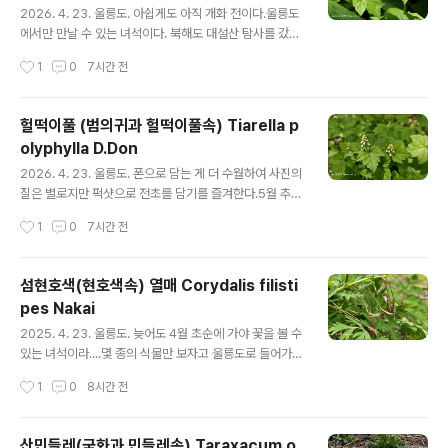
enbee.tistory.com/8897512 https://qweenbee.t
2026. 4. 23. 울릉도. 아쉽게도 아직 개화 전이다.울릉도
istory.com/8899..
에서만 만날 수 있는 녀석이다. 북해도 대설산 탐사를 갔다
가 계곡부에서 만난 적이 있다. 헐떡이풀 : https://qwee
작성시간
1
0
7시간 전
nbee.tistory.com/8899275 https://qweenbee.ti
story.com/8899276https://qweenbee.tistory.c
om/8899277 https://qweenbee.tistory.com/89
헐떡이풀 (범의귀과 헐떡이풀속) Tiarella p
07114 https://qweenbee.tistory.com/8907113 h
olyphylla D.Don
ttps://qweenbee.tistory.com/8908746 https://q
글 내용
weenbee.tistory.com/8913377 https://qweenb
2026. 4. 23. 울릉도. 폰으로 담는 게 더 수월하여 사진의
ee.tistory.com/89..
질은 별로지만 퍽샷으로 전초를 담기를 즐겨한다.5월 추순
은 되어야 개화를 하여 아직 봉오리 상태이다. 헐떡이풀 : h
작성시간
1
0
7시간 전
ttps://qweenbee.tistory.com/8899275 https://q
weenbee.tistory.com/8899276https://qweenb
ee.tistory.com/8899277 https://qweenbee.tisto
섬현호색(현호색속) 열매 Corydalis filisti
ry.com/8907114 https://qweenbee.tistory.com/
pes Nakai
8907113 https://qweenbee.tistory.com/890874
글 내용
6 https://qweenbee.tistory.com/8913377 http
2025. 4. 23. 울릉도. 늦어도 4월 초순에 가야 꽃을 볼 수
s://qweenbee.tis..
있는 녀석이라....몇 종의 식물만 보자고 울릉도로 들어가기
에는 망설여지는 시기이다. 4월 하순에 갔더니만 벌써 열
작성시간
1
0
8시간 전
매가 다 익어서 터지고 있었다. 쇠뿔현호색 : https://qwe
enbee.tistory.com/8889532 https://qweenbee.
tistory.com/8889533https://qweenbee.tistory.c
산민들레(국화과 민들레속) Taraxacum o