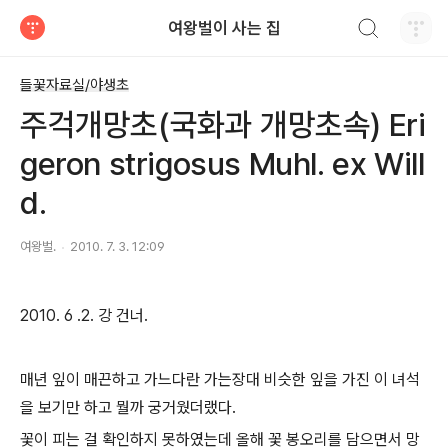
검색하기
여왕벌이 사는 집
티스토리
들꽃자료실/야생초
주걱개망초(국화과 개망초속) Eri
geron strigosus Muhl. ex Will
d.
여왕벌.
2010. 7. 3. 12:09
2010. 6 .2. 강 건너.
매년 잎이 매끈하고 가느다란 가는장대 비슷한 잎을 가진 이 녀석
을 보기만 하고 뭘까 궁거웠더랬다.
꽃이 피는 걸 확인하지 못하였는데 올해 꽃 봉오리를 담으면서 망