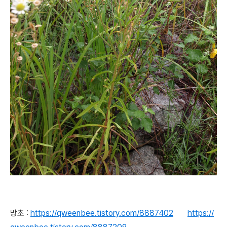
망초 :
https://qweenbee.tistory.com/8887402
https://