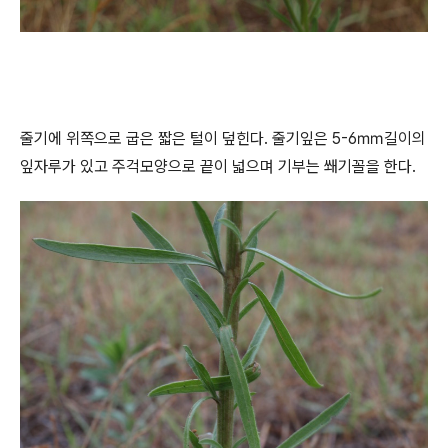
줄기에 위쪽으로 굽은 짧은 털이 덮힌다. 줄기잎은 5-6㎜길이의
잎자루가 있고 주걱모양으로 끝이 넓으며 기부는 쐐기꼴을 한다.