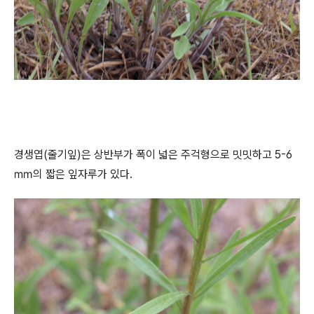
경생엽(줄기잎)은 상반부가 폭이 넓은 주걱형으로 밋밋하고 5-6
㎜의 짧은 잎자루가 있다.