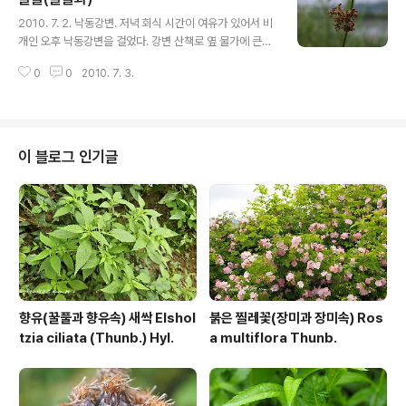
글 내용
2010. 7. 2. 낙동강변. 저녁 회식 시간이 여유가 있어서 비
개인 오후 낙동강변을 걸었다. 강변 산책로 옆 물가에 큰고
랭이며 부들, 질경이택사가 무리 지어 어울려 있다. 이 녀석
0
0
2010. 7. 3.
은 흔하게 보는 녀석인데... 도랑에 있는 이 녀석 줄기를 뽑
아서 조리를 엮어서 소꼽을 놀곤 했는데... 고랭이 종류인가
하여 담아 왔는데 아니다. **********************
*********** ㅎㅎ..생각났다. 골풀이다. 이 녀석 꽃도 참
이쁜데...시기를 놓쳤다. 택사도 함께 자라고 있는데 꽃줄기
이 블로그 인기글
는 벌써 누렇게 변해 버렸다. 아깝다. 진즉 한 번 와 볼걸...
골풀 : https://qweenbee.tistory.com/8903976 htt
ps://qweenbee.tistory.com/8904056 htt..
향유(꿀풀과 향유속) 새싹 Elshol
붉은 찔레꽃(장미과 장미속) Ros
tzia ciliata (Thunb.) Hyl.
a multiflora Thunb.