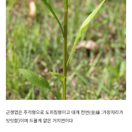
근생엽은 주걱형으로 도피침형이고 대개 전연(全緣 :가장자리가
밋밋함)이며 드물게 얕은 거치연이다