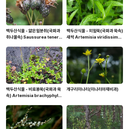
백두산식물 - 얇은잎분취(국화과
백두산식물 - 외잎쑥(국화과 쑥속)
취나물속) Saussurea tenerif
새싹 Artemisia viridissima
olia Kitag.
(Kom.) Pamp.
백두산식물 - 비로봉쑥(국화과 쑥
개구리미나리(미나리아재비과)
속) Artemisia brachyphylla
Kitam.