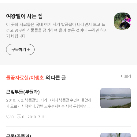
로그 정보
여왕벌이 사는 집
이 곳의 자료들은 국내 여기 저기 발품팔아 다니면서 보고 느
끼고 공부한 식물들을 정리하여 올려 놓은 것이니 구경만 하시
기 바랍니다
구독하기
더보기
들꽃자료실/야생초
의 다른 글
큰잎부들(부들과)
글 내용
2010. 7. 2. 낙동강변. 비가 그치니 낙동강 수면에 물안개
가 오르기 시작한다. 강변 고수부지에는 저녁 무렵이면 운
동하는 사람들이 북적거린다. 나도 한 때 퇴근하면서 운동
0
0
2010. 7. 3.
화를 갈아신고 이 강변에서 2~3km 정도 걷기도 했는데
카메라를 들고 부터는 풀숲을 쏘댕기느라 강변을 걸을 시
간이 ..
골풀(골풀과)