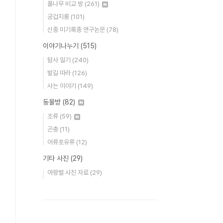
풀나무 비교 방
(261)
궁겁지롱
(101)
신종 미기록종 연구논문
(78)
이야기나누기
(515)
탐사 일기
(240)
발길 따라
(126)
사는 이야기
(149)
동물방
(82)
조류
(59)
곤충
(11)
어류포유류
(12)
기타 사진
(29)
여왕벌 사진 자료
(29)