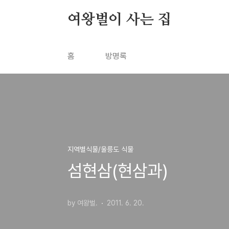
본문 바로가기
여왕벌이 사는 집
홈
방명록
지역별식물/울릉도 식물
섬현삼(현삼과)
by 여왕벌.
2011. 6. 20.