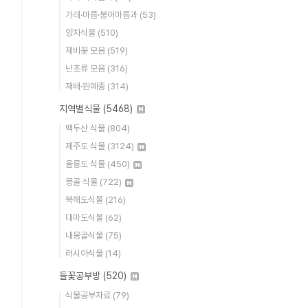
가래·마름·붕어마름과
(53)
양치식물
(510)
제비꽃 모음
(519)
난초류 모음
(316)
재배·원예종
(314)
지역별식물
(5468)
백두산 식물
(804)
제주도 식물
(3124)
울릉도 식물
(450)
몽골 식물
(722)
북해도식물
(216)
대마도식물
(62)
내몽골식물
(75)
러시아식물
(14)
들꽃공부방
(520)
식물공부자료
(79)