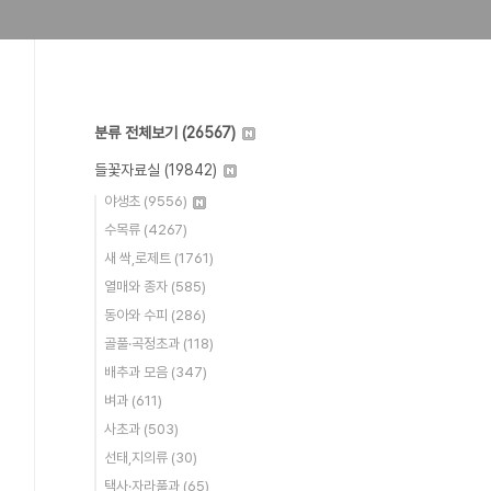
분류 전체보기
(26567)
들꽃자료실
(19842)
야생초
(9556)
수목류
(4267)
새 싹,로제트
(1761)
열매와 종자
(585)
동아와 수피
(286)
골풀·곡정초과
(118)
배추과 모음
(347)
벼과
(611)
사초과
(503)
선태,지의류
(30)
택사·자라풀과
(65)