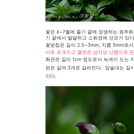
꽃은 6~7월에 줄기 끝에 정생하는 원추화
기 끝에서 발달하고 소화경에 선모가 있다
꽃받침은 길이 2.5~3mm, 지름 5mm로
서로 포개지고 열편은 삼각상 난형으로
화관은 길이 1cm 정도로서 녹색이 도는 
편은 길며 3개로 갈라진다. 암술대는 길
이다.