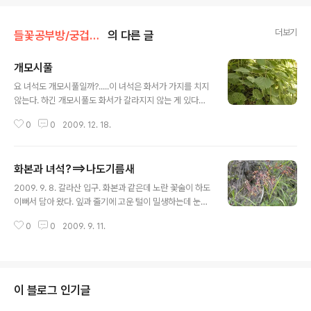
더보기
들꽃공부방/궁겁지롱
의 다른 글
개모시풀
글 내용
요 녀석도 개모시풀일까?.....이 녀석은 화서가 가지를 치지
않는다. 하긴 개모시풀도 화서가 갈라지지 않는 게 있다고
하니 가능성은 있다. 잎이 마주나고 화서가 길게 늘어진 모
0
0
2009. 12. 18.
습이 개모시풀로 봐야겠다 거북꼬리 : http://blog.daum.
net/qweenbee/8886639 http://blog.daum.net/q
weenbee/8892720 풀거북꼬리 : ..
화본과 녀석?==>나도기름새
글 내용
2009. 9. 8. 갈라산 입구. 화본과 같은데 노란 꽃술이 하도
이뻐서 담아 왔다. 잎과 줄기에 고운 털이 밀생하는데 눈에
익은 녀석이다. 헌데 이름은 아직 찾지 못하였다. 일단 인사
0
0
2009. 9. 11.
부터 시키고 이름은 이따가 찾아 줘야겠다. 아그야 섭섭하
드라도 쪼깨만 기둘리라잉.
이 블로그 인기글