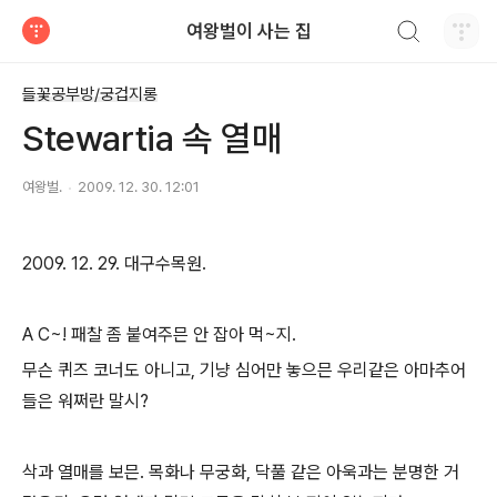
검색하기
여왕벌이 사는 집
티스토리
들꽃공부방/궁겁지롱
Stewartia 속 열매
여왕벌.
2009. 12. 30. 12:01
2009. 12. 29. 대구수목원.
A C~! 패찰 좀 붙여주믄 안 잡아 먹~지.
무슨 퀴즈 코너도 아니고, 기냥 심어만 놓으믄 우리같은 아마추어
들은 워쩌란 말시?
삭과 열매를 보믄. 목화나 무궁화, 닥풀 같은 아욱과는 분명한 거