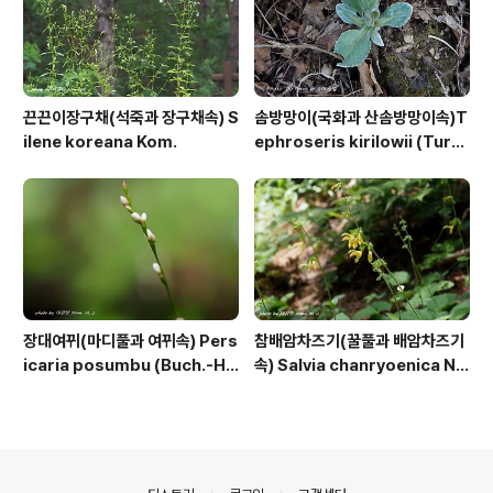
끈끈이장구채(석죽과 장구채속) S
솜방망이(국화과 산솜방망이속)T
ilene koreana Kom.
ephroseris kirilowii (Turc
z. ex DC.) Holub
장대여뀌(마디풀과 여뀌속) Pers
참배암차즈기(꿀풀과 배암차즈기
icaria posumbu (Buch.-Ha
속) Salvia chanryoenica Na
m. ex D.Don) H.Gross
kai
의안내