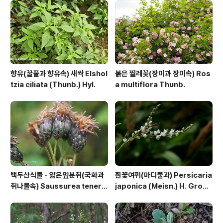
향유(꿀풀과 향유속) 새싹 Elshol
붉은 찔레꽃(장미과 장미속) Ros
tzia ciliata (Thunb.) Hyl.
a multiflora Thunb.
백두산식물 - 얇은잎분취(국화과
흰꽃여뀌(마디풀과) Persicaria
취나물속) Saussurea tenerif
japonica (Meisn.) H. Gross
olia Kitag.
ex Nakai