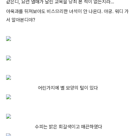
같은디, 요런 열매가 달린 교목을 당최 본 적이 없는지라...
아욱과를 뒤져보아도 비스므리한 녀석이 안 나온다. 아궁. 워디 가
서 알아본디야?
어린가지에 별 모양의 털이 있다
수피는 밝은 회갈색이고 매끈하였다