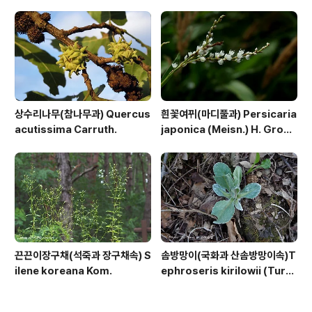
상수리나무(참나무과) Quercus
흰꽃여뀌(마디풀과) Persicaria
acutissima Carruth.
japonica (Meisn.) H. Gross
ex Nakai
끈끈이장구채(석죽과 장구채속) S
솜방망이(국화과 산솜방망이속)T
ilene koreana Kom.
ephroseris kirilowii (Turc
z. ex DC.) Holub