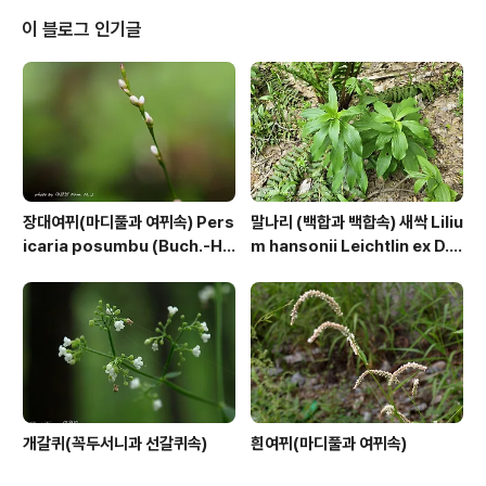
이 블로그 인기글
장대여뀌(마디풀과 여뀌속) Pers
말나리 (백합과 백합속) 새싹 Liliu
icaria posumbu (Buch.-Ha
m hansonii Leichtlin ex D.
m. ex D.Don) H.Gross
D.T.Moore
개갈퀴(꼭두서니과 선갈퀴속)
흰여뀌(마디풀과 여뀌속)