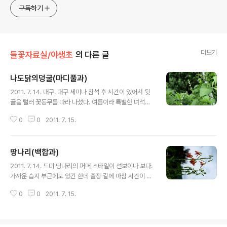
구독하기
더보기
들꽃자료실/야생초
의 다른 글
나도닭의덩굴(마디풀과)
글 내용
2011. 7. 14. 대구. 대구 세미나 참석 후 시간이 있어서 뒷
골을 털러 꽃동무를 따라 나섰다. 여름이라 특별한 녀석들
은 없고 노랑개아마와 몇 종을 담긴 했지만 모기한테 몇 방
0
0
2011. 7. 15.
울 헌혈을 감수해야 했다. 나도닭의덩굴은 아랫녘 산정 습
지 부근에서 한 번 만나본 적이 있는 그리 흔하지 않는 ..
땅나리(백합과)
글 내용
2011. 7. 14. 드뎌 땅나리의 퍼머 스타일이 선보이나 보다.
가까운 습지 부근에도 있긴 한데 출장 길에 마침 시간이 비
어서 땅나리까지 덤으로 구경하게 되었다. 마악 개회가 시
0
0
2011. 7. 15.
작되는 시기라 두어 포기만 꽃이 피어서 아쉬웠는데 이렇
게 더운 날씨라면 5일 이내에 땅나리 잔치가 벌어질 듯 ..