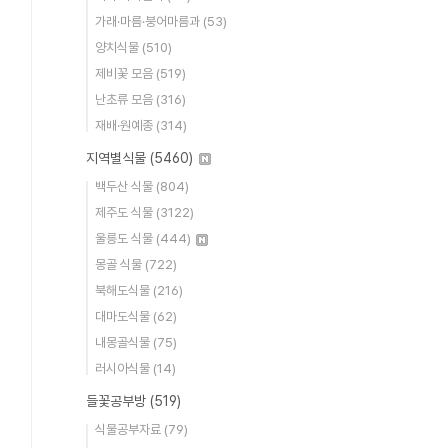
가래·마름·붕어마름과
(53)
양치식물
(510)
제비꽃 모음
(519)
난초류 모음
(316)
재배·원예종
(314)
지역별식물
(5460)
백두산 식물
(804)
제주도 식물
(3122)
울릉도 식물
(444)
몽골 식물
(722)
북해도식물
(216)
대마도식물
(62)
내몽골식물
(75)
러시아식물
(14)
들꽃공부방
(519)
식물공부자료
(79)