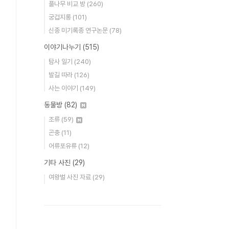
풀나무 비교 방
(260)
궁겁지롱
(101)
신종 미기록종 연구논문
(78)
이야기나누기
(515)
탐사 일기
(240)
발길 따라
(126)
사는 이야기
(149)
동물방
(82)
조류
(59)
곤충
(11)
어류포유류
(12)
기타 사진
(29)
여왕벌 사진 자료
(29)