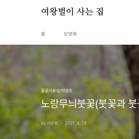
본문 바로가기
여왕벌이 사는 집
홈
방명록
들꽃자료실/야생초
노랑무늬붓꽃(붓꽃과 붓꽃속) 
by 여왕벌.
2021. 4. 14.