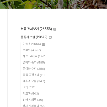
분류 전체보기
(26558)
들꽃자료실
(19842)
야생초
(9556)
수목류
(4267)
새 싹,로제트
(1761)
열매와 종자
(585)
동아와 수피
(286)
골풀·곡정초과
(118)
배추과 모음
(347)
벼과
(611)
사초과
(503)
선태,지의류
(30)
택사·자라풀과
(65)