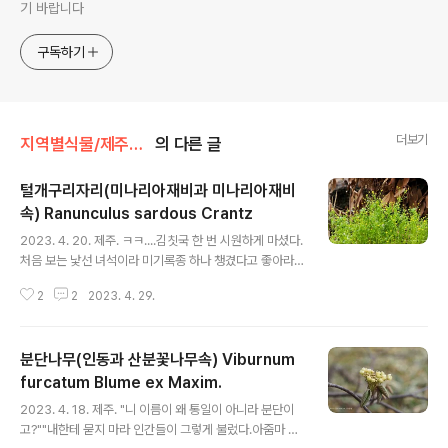
기 바랍니다
구독하기
더보기
지역별식물/제주도 식물
의 다른 글
털개구리자리(미나리아재비과 미나리아재비
속) Ranunculus sardous Crantz
글 내용
2023. 4. 20. 제주. ㅋㅋ....김칫국 한 번 시원하게 마셨다.
처음 보는 낯선 녀석이라 미기록종 하나 챙겼다고 좋아라
했다. 표본까지 채집해 와서 중국식물지 세밀화로 검색을
2
2
2023. 4. 29.
하다가 제대로 못 찾고 결국 도움을 요청하고서야 제주도
에서 발견되어 2019년에 보고된 털개구리자리라는 걸 알
게 되었다. 이 녀석은 2018년 제주도 서귀포 하논에서 처
분단나무(인동과 산분꽃나무속) Viburnum
음 발견이 되었는데,제주도 두 지역에서 군락을 이루며 퍼
지고 있었다고 보고 되었다. 분명 Ranunculus sardous
furcatum Blume ex Maxim.
글 내용
학명으로도 검색을 했는데...중국식물지에서 이 녀석 삽화
2023. 4. 18. 제주. "니 이름이 왜 통일이 아니라 분단이
를 확인했는데도 세밀화의 줄기와 잎자루에 퍼진 털이 너
고?""내한테 묻지 마라 인간들이 그렇게 불렀다.아줌마 지
무 많았고,대충 보고 넘겨버려서 스스로 정체를 밝히지 못