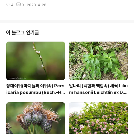
금 아재개그 한겨?" 저 쭈굴거리는 앙다문 입술같은 귀여
했던 것이다. 현장에서는 줄기의 털이 없는 것 처럼 보였는
4
0
2023. 4. 28.
운 잎새 좀 봐라. 습지 보호를 위하여 펜스가 쳐져 있다. 반
데 짧게 누..
성합니다.나도 거기 많이 들락거렸습니다.근데 또 들어갈
것 같습니다그라몬 앙 돼요. 요건 들어가서 찍은 게 아이고
펜스 위로 찍은겨 고도가 낮은 곳으로 내려 오니 이렇게 활
짝 개화를 하였다.꽃은 5월에 피고 꽃차례는 새가지 끝에
이 블로그 인기글
산방꽃차례로 달리며 큰 꽃은 꽃잎이 5개로 깊게 갈라진
다. 암술은 있으나 성숙하지 않는다. 중앙의 소화만이 열매
를 맺으며 수술은 꽃 밖으로 나온다.잎은 마주나고 표면에
털이 없으며 뒷면 맥 위에 별 모양 털이 있다 분단나무 꽃 :
https:..
장대여뀌(마디풀과 여뀌속) Pers
말나리 (백합과 백합속) 새싹 Liliu
icaria posumbu (Buch.-Ha
m hansonii Leichtlin ex D.
m. ex D.Don) H.Gross
D.T.Moore