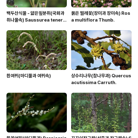
백두산식물 - 얇은잎분취(국화과
붉은 찔레꽃(장미과 장미속) Ros
취나물속) Saussurea tenerif
a multiflora Thunb.
olia Kitag.
흰여뀌(마디풀과 여뀌속)
상수리나무(참나무과) Quercus
acutissima Carruth.