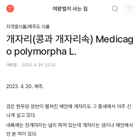
검색하기
여왕벌이 사는 집
티스토리
지역별식물/제주도 식물
개자리(콩과 개자리속) Medicag
o polymorpha L.
여왕벌.
2023. 4. 29. 22:22
2023. 4. 20. 제주.
검은 현무암 암반이 펼쳐진 해안에 개자리도 그 틈새에서 아주 신
나게 살고 있다.
내륙에는 잔개자리는 널리 퍼져 있는데 개자리는 섬이나 해안에서
만 본 적이 있다.