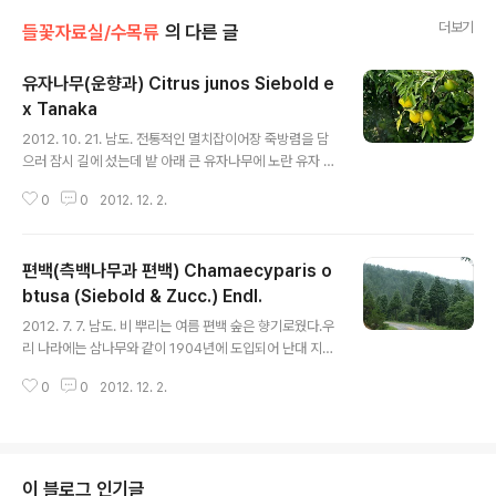
더보기
들꽃자료실/수목류
의 다른 글
유자나무(운향과) Citrus junos Siebold e
x Tanaka
글 내용
2012. 10. 21. 남도. 전통적인 멸치잡이어장 죽방렴을 담
으러 잠시 길에 섰는데 밭 아래 큰 유자나무에 노란 유자 열
매가 주렁주렁이다 주먹 만한 열매가 보기만 해도 침이 저
0
0
2012. 12. 2.
절로 고인다. 높이가 4m에 달하며 가지에 길고 뾰족한 가
시가 있다.잎은 호생하고 길이 6-9㎝로서 긴 난상 타원형
으로 긴 점첨두 둔저이며가장자리에 둔한 톱니가 있고 엽
편백(측백나무과 편백) Chamaecyparis o
병에 작은 잎 모양의 넓은 날개가 있다 열매는 편구형이고
외피는 울퉁불퉁하며 지름 4-7cm로 향기가 있고 외피와
btusa (Siebold & Zucc.) Endl.
글 내용
신맛이 강한 내부가 잘 떨어지지 않으며중심부가 비어 있
2012. 7. 7. 남도. 비 뿌리는 여름 편백 숲은 향기로웠다.우
고 10-11월에 황색으로 성숙한다. 둥근금감 : https://qw
리 나라에는 삼나무와 같이 1904년에 도입되어 난대 지방
eenbee.tistory.com/8892950 황금하귤 : https://
과 온대 남부지방에 식재되고 있다.일본에서는 나무가 단
q..
0
0
2012. 12. 2.
단하여 옛부터 불을 일으키는 나무로 알려지고 있다. 재질
이 좋고 남부지방에서는 좋은 조림수종이다. 10/ 21. 같은
곳. 편백 : https://qweenbee.tistory.com/8911856
편백 열매 : https://qweenbee.tistory.com/889696
9 https://qweenbee.tistory.com/8892944 http
이 블로그 인기글