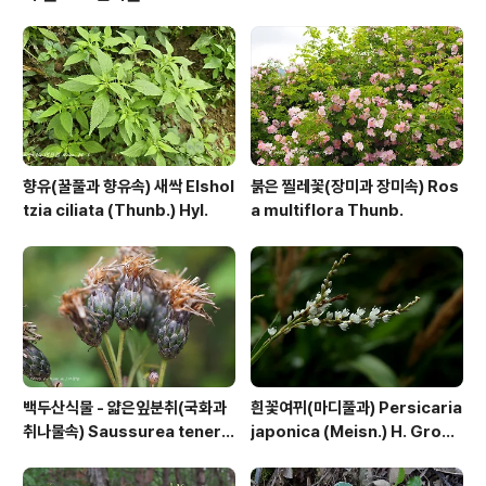
s://qweenbee.tistory.com/8896970 https://qwe
enbee.tistory.com/8911857 https://q..
향유(꿀풀과 향유속) 새싹 Elshol
붉은 찔레꽃(장미과 장미속) Ros
tzia ciliata (Thunb.) Hyl.
a multiflora Thunb.
백두산식물 - 얇은잎분취(국화과
흰꽃여뀌(마디풀과) Persicaria
취나물속) Saussurea tenerif
japonica (Meisn.) H. Gross
olia Kitag.
ex Nakai