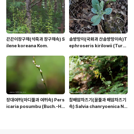
끈끈이장구채(석죽과 장구채속) S
솜방망이(국화과 산솜방망이속)T
ilene koreana Kom.
ephroseris kirilowii (Turc
z. ex DC.) Holub
장대여뀌(마디풀과 여뀌속) Pers
참배암차즈기(꿀풀과 배암차즈기
icaria posumbu (Buch.-Ha
속) Salvia chanryoenica Na
m. ex D.Don) H.Gross
kai