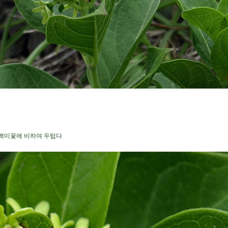
백미꽃에 비하여 두텁다