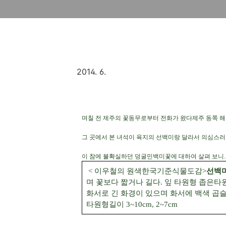
2014. 6.
며칠 전 제주의 꽃동무로부터 전화가 왔다
제주 동쪽 
그 곳에서 본 녀석이 육지의 선백미랑 달라서 의심스
이 참에 불확실하던 덩굴민백미꽃에 대하여 살펴 보니.....
< 이우철의 원색한국기준식물도감>
선백
며 꽃보다 짧거나 길다. 잎 타원형 좁은타원형,
화서로 긴 화경이 있으며 화서에 백색 곱슬털
타원형길이 3~10cm, 2~7cm