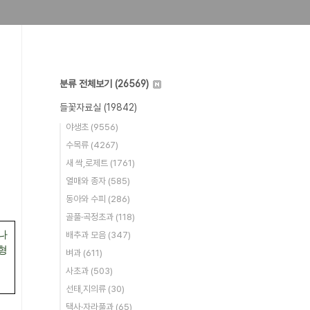
분류 전체보기
(26569)
들꽃자료실
(19842)
야생초
(9556)
수목류
(4267)
새 싹,로제트
(1761)
열매와 종자
(585)
동아와 수피
(286)
골풀·곡정초과
(118)
나
배추과 모음
(347)
형
벼과
(611)
사초과
(503)
선태,지의류
(30)
택사·자라풀과
(65)