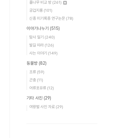
풀나무 비교 방
(261)
궁겁지롱
(101)
신종 미기록종 연구논문
(78)
이야기나누기
(515)
탐사 일기
(240)
발길 따라
(126)
사는 이야기
(149)
동물방
(82)
조류
(59)
곤충
(11)
어류포유류
(12)
기타 사진
(29)
여왕벌 사진 자료
(29)