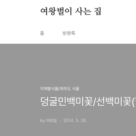
본문 바로가기
여왕벌이 사는 집
홈
방명록
지역별식물/제주도 식물
덩굴민백미꽃/선백미꽃(
by 여왕벌.
2014. 5. 28.