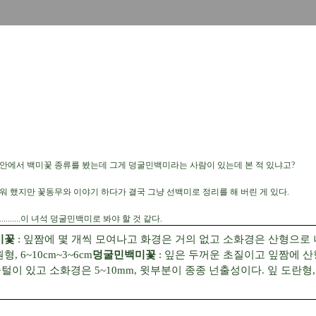
해안에서 백미꽃 종류를 봤는데 그게 덩굴민백미라는 사람이 있는데 본 적 있냐고?
러워 했지만 꽃동무와 이야기 하다가
결국 그냥 선백미로 정리를 해 버린 게 있다.
......이 녀석 덩굴민백미로 봐야 할 것 같다.
미꽃
: 잎짬에 몇 개씩 모여나고 화경은 거의 없고 소화경은 산형으로 
 6~10cm~3~6cm
덩굴민백미꽃
: 잎은 두꺼운 초질이고 잎짬에 산
이 있고 소화경은 5~10mm, 윗부분이 종종 넌출성이다. 잎 도란형,