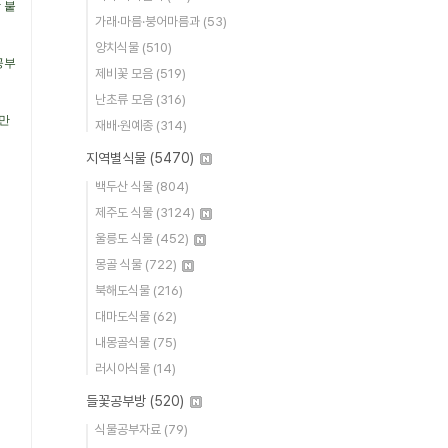
 붙
가래·마름·붕어마름과
(53)
양치식물
(510)
공부
제비꽃 모음
(519)
난초류 모음
(316)
기만
재배·원예종
(314)
지역별식물
(5470)
백두산 식물
(804)
제주도 식물
(3124)
울릉도 식물
(452)
몽골 식물
(722)
북해도식물
(216)
대마도식물
(62)
내몽골식물
(75)
러시아식물
(14)
들꽃공부방
(520)
식물공부자료
(79)