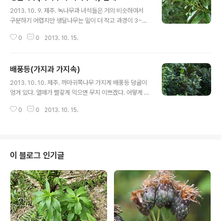
글 내용
2013. 10. 9. 제주. 녹나무과 녀석들은 거의 비슷하여서
구분하기 어렵지만 생달나무는 잎이 더 작고 과경이 3~5c
m정도로 길어서 구분이 된다.잎은 혁질이고,자르면 향기
0
0
2013. 10. 15.
가 있다. 수피에서 계피향이 나는데 이걸 채취하느라고 수
피를 벗기는 통에 나무가 고사하기도 한단다.에이~! 몹쓸
인간들이라고. 아, 당신들도 발가벗겨 가지고 길가에 세워
배풍등(가지과 가지속)
놓으면 좋겠수? 열매자루가 길고 열매는 타원형이다. 색
글 내용
이 조금 변하고 있는데 나중에 검게 익는다. 잎
2013. 10. 10. 제주. 까마귀쪽나무 가지게 배풍등 덩굴이
은 길이 6-15㎝넓이 2-5㎝로서 좁은 난형 또는 장타원
엉겨 있다. 열매가 빨갛게 익으면 무지 이쁘겠다. 어떻게 들
형이고 양면에 털이 없고 표면에 광택이 있으며 뒷면은 분
어 왔는지 집 마당 배나무 아래에 배풍등이 덩굴을 올리고
백색이고끝이 뾰족해지다가 둥글게 끝나며 밑부분은 예저
0
0
2013. 10. 15.
꽃을 피우고 있었는데... 동생이 마당 정리를 하면서 다 뽑
또는 다소 원저이고 가장자리가 밋밋하다. 잎맥은 밑부..
아버렸다...ㅠㅠ. 까마중 : https://qweenbee.tistory.c
om/8887017 https://qweenbee.tistory.com/889
2845 https://qweenbee.tistory.com/8905778 h
ttps://qweenbee.tistory.com/8907790 미국까마
이 블로그 인기글
중 : https://qweenbee.tistory.com/8887413 http
s://qweenbee.tistory.com/8887194 https://qwe
enbee..