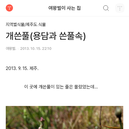
검색하기
여왕벌이 사는 집
티스토리
지역별식물/제주도 식물
개쓴풀(용담과 쓴풀속)
여왕벌.
2013. 10. 15. 22:10
2013. 9. 15. 제주.
이 곳에 개쓴풀이 있는 줄은 몰랐었는데...