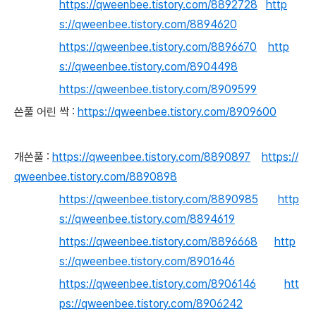
https://qweenbee.tistory.com/8892728
http
s://qweenbee.tistory.com/8894620
https://qweenbee.tistory.com/8896670
http
s://qweenbee.tistory.com/8904498
https://qweenbee.tistory.com/8909599
쓴풀 어린 싹 :
https://qweenbee.tistory.com/8909600
개쓴풀 :
https://qweenbee.tistory.com/8890897
https://
qweenbee.tistory.com/8890898
https://qweenbee.tistory.com/8890985
http
s://qweenbee.tistory.com/8894619
https://qweenbee.tistory.com/8896668
http
s://qweenbee.tistory.com/8901646
https://qweenbee.tistory.com/8906146
htt
ps://qweenbee.tistory.com/8906242