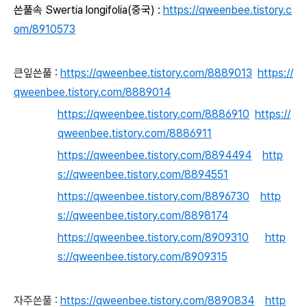
쓴풀속 Swertia longifolia(중국) :
https://qweenbee.tistory.c
om/8910573
큰잎쓴풀 :
https://qweenbee.tistory.com/8889013
https://
qweenbee.tistory.com/8889014
https://qweenbee.tistory.com/8886910
https://
qweenbee.tistory.com/8886911
https://qweenbee.tistory.com/8894494
http
s://qweenbee.tistory.com/8894551
https://qweenbee.tistory.com/8896730
http
s://qweenbee.tistory.com/8898174
https://qweenbee.tistory.com/8909310
http
s://qweenbee.tistory.com/8909315
자주쓴풀 :
https://qweenbee.tistory.com/8890834
http