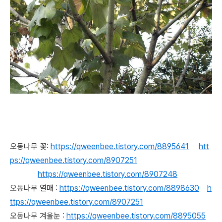
오동나무 꽃:
https://qweenbee.tistory.com/8895641
htt
ps://qweenbee.tistory.com/8907251
https://qweenbee.tistory.com/8907248
오동나무 열매 :
https://qweenbee.tistory.com/8898630
h
ttps://qweenbee.tistory.com/8907251
오동나무 겨울눈 :
https://qweenbee.tistory.com/8895055