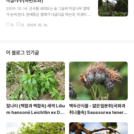
작살나무(마편초과)
글 내용
2009. 10. 14. 산사를 내려오는 숲 그늘에 작살나무 열매
가 눈에 띈다. 원예종은 열매가 다글다글 하는데, 자생의 작
살나무 열매는 엉성하지만 그게 더 정감이 간다. 작살나무
0
0
2009. 10. 16.
는 꽃(열매)자루가 잎자루와 같은 위치에서 나오고, 좀작살
나무의 꽃(열매)자루는 잎자루에서 약간 떨어져 있는 곳에
있다. 어두..
이 블로그 인기글
말나리 (백합과 백합속) 새싹 Liliu
백두산식물 - 얇은잎분취(국화과
m hansonii Leichtlin ex D.
취나물속) Saussurea tenerif
D.T.Moore
olia Kitag.