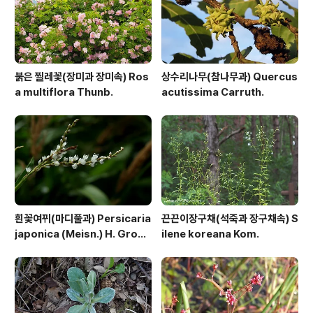
붉은 찔레꽃(장미과 장미속) Ros
상수리나무(참나무과) Quercus
a multiflora Thunb.
acutissima Carruth.
흰꽃여뀌(마디풀과) Persicaria
끈끈이장구채(석죽과 장구채속) S
japonica (Meisn.) H. Gross
ilene koreana Kom.
ex Nakai