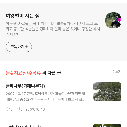
로그 정보
여왕벌이 사는 집
이 곳의 자료들은 국내 여기 저기 발품팔아 다니면서 보고 느
끼고 공부한 식물들을 정리하여 올려 놓은 것이니 구경만 하시
기 바랍니다
구독하기
더보기
들꽃자료실/수목류
의 다른 글
굴피나무(가래나무과)
글 내용
2009. 10. 17. 단양. 도담삼봉 근처에 굴피나무가 까만 열
매를 달고 충주호 깊은 물을 물끄러미 들여다 보고 서 있다.
굴피나무 껍질로 굴피집 지붕을 잇는다고 잘못 알고 있는
0
0
2009. 10. 18.
데 굴피집은 굴참나무껍질로 지붕을 한단다. 봄에 담은 굴
피나무 수꽃. 수꽃 가운데 암꽃이 있다. 잎은 깃꼴 겹잎으로
길이 15~30cm..