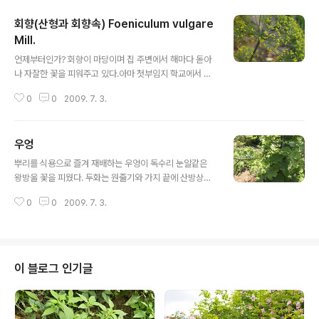
회향(산형과 회향속) Foeniculum vulgare
Mill.
글 내용
언제부터인가? 회향이 마당이며 집 주변에서 해마다 돋아
나 자잘한 꽃을 피워주고 있다.아마 첫부임지 학교에서 회
향 씨앗이 묻어 오지 않았나 싶다. 냄새가 독특하지만 향이
0
0
2009. 7. 3.
싫지는 않다.출근하면서 노랗게 자잘한 꽃을 피우는 회향
을 문지르고 나면 차 안이 향긋하다. ***************
****************************************
우엉
**** 꽃은 7-8월에 황색으로 피고 원줄기 끝과 가지 끝에
글 내용
서 큰 복산형화서가 발달하며총산경은 10-20개의 소산경
뿌리를 식용으로 즐겨 재배하는 우엉이 독수리 눈알같은
으로 갈라지고 총포와 소총포가 없으며꽃잎은 5개로서 안
왕방울 꽃을 피웠다. 두화는 원줄기와 가지 끝에 산방상을
으로 굽고 화관(花冠)은 소형이다. 한약재로 재배하기도
달리고 총포는 구형(球形)이며, 포편은 침형이고 끝이 갈
하는 회향은 독특한 향기가 강하며 전초는 뿌연 분백색을
0
0
2009. 7. 3.
고리 모양이다. 꽃은 통상화뿐이며 검은 자줏빛이 돌고 잔
띠고 있다.근생엽은 엽병이 길지만 위로 갈수록 짧아지며
꽃이 5갈래로 갈라진다. 어른 키만큼 크게 자라며 높이..
엽병..
이 블로그 인기글