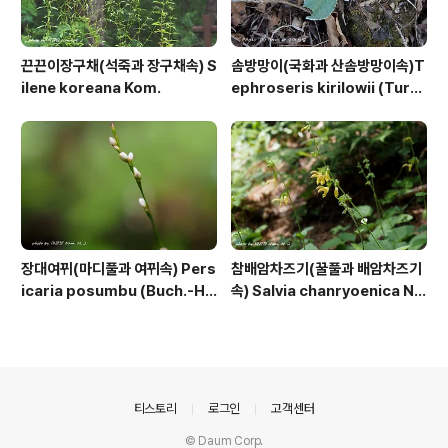
끈끈이장구채(석죽과 장구채속) S
솜방망이(국화과 산솜방망이속)T
ilene koreana Kom.
ephroseris kirilowii (Turc
z. ex DC.) Holub
장대여뀌(마디풀과 여뀌속) Pers
참배암차즈기(꿀풀과 배암차즈기
icaria posumbu (Buch.-Ha
속) Salvia chanryoenica Na
m. ex D.Don) H.Gross
kai
의안내
티스토리
로그인
고객센터
© Daum Corp.