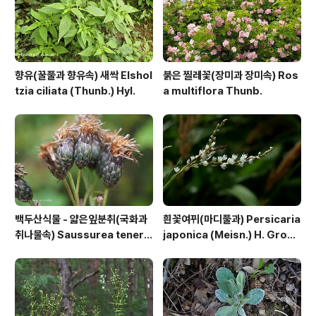
향유(꿀풀과 향유속) 새싹 Elshol
붉은 찔레꽃(장미과 장미속) Ros
tzia ciliata (Thunb.) Hyl.
a multiflora Thunb.
백두산식물 - 얇은잎분취(국화과
흰꽃여뀌(마디풀과) Persicaria
취나물속) Saussurea tenerif
japonica (Meisn.) H. Gross
olia Kitag.
ex Nakai