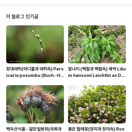
ry.com/8895979 https://qweenbee.tistory.com/
8899529 https://qweenbee.tistory.com/89004
45 https://qweenbee.tistory.com/8900446 http
이 블로그 인기글
s://qweenbee.tistory..
장대여뀌(마디풀과 여뀌속) Pers
말나리 (백합과 백합속) 새싹 Liliu
icaria posumbu (Buch.-Ha
m hansonii Leichtlin ex D.
m. ex D.Don) H.Gross
D.T.Moore
백두산식물 - 얇은잎분취(국화과
붉은 찔레꽃(장미과 장미속) Ros