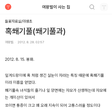
검색하기
여왕벌이 사는 집
티스토리
들꽃자료실/야생초
혹쐐기풀(쐐기풀과)
여왕벌.
2012. 8. 28. 02:57
2012. 8. 15. 봉화.
잎겨드랑이에 혹 처럼 생긴 살눈이 자라는 특징 때문에 혹쐐기풀
이라 이름을 얻었다.
쐐기풀속 녀석들의 줄기나 잎 양면에는 자모가 산생하는데 자모에
는 개미산이 있어서
쏘이면 통증이 크고 꽤 오래 지속이 되어 고통스러울 정도이다