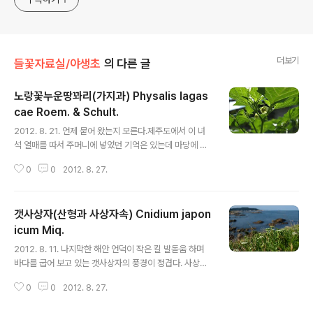
더보기
들꽃자료실/야생초
의 다른 글
노랑꽃누운땅꽈리(가지과) Physalis lagas
cae Roem. & Schult.
글 내용
2012. 8. 21. 언제 묻어 왔는지 모른다.제주도에서 이 녀
석 열매를 따서 주머니에 넣었던 기억은 있는데 마당에 뿌
린 기억은 나지 않는다.마당가 꽃밭에 까마중 같은 녀석이
0
0
2012. 8. 27.
쑤욱쑤욱 자라길래 그냥 지나쳐 봤었다. 까마중이려니 하
고. "야야~! 저거 키 큰 거 뽑아뿌리도 되겠나?" 내가 하도
이것 저것 씨를 받아 와서 마구 뿌려 놓은 마당은 꽃밭이 아
갯사상자(산형과 사상자속) Cnidium japon
니라 잡초밭이다.주말마다 밖에 나갔다 올 때마다 무언가
뿌려 놓아서 이것 저것 자라는 풀들을 엄니는 영 못마땅해
icum Miq.
글 내용
하셨다.엄니 눈에는 빨간 꽃이 피는 풀협죽도만 꽃이고 다
2012. 8. 11. 나지막한 해안 언덕이 작은 킬 발돋움 하며
른 것들은 에 지나지 않았다. 그래서 엄니는 그 산풀이라는
바다를 굽어 보고 있는 갯사상자의 풍경이 정겹다. 사상자 :
것들을 잡초 제거하듯이 틈만 나면 뽑아내어서 여러 번 나
https://qweenbee.tistory.com/8891947 https://
와 실갱이를 하는데언젠가는 화원에서 얻어 온 제비동자꽃
0
0
2012. 8. 27.
qweenbee.tistory.com/8891731 https://qweenb
싹을 뽑아 버려서 무..
ee.tistory.com/8894132 https://qweenbee.tisto