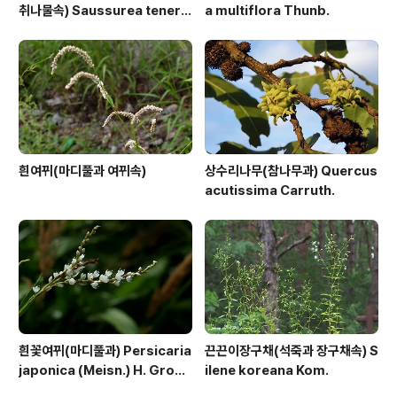
취나물속) Saussurea tenerif
a multiflora Thunb.
olia Kitag.
흰여뀌(마디풀과 여뀌속)
상수리나무(참나무과) Quercus
acutissima Carruth.
흰꽃여뀌(마디풀과) Persicaria
끈끈이장구채(석죽과 장구채속) S
japonica (Meisn.) H. Gross
ilene koreana Kom.
ex Nakai